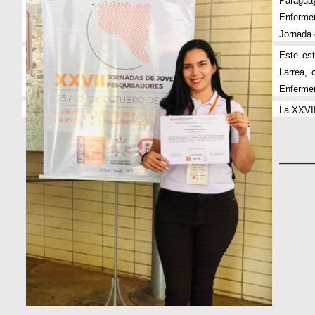
Paraguay
Enfermer
Jornada 
Este est
Larrea, 
Enfermer
La XXVII
_______