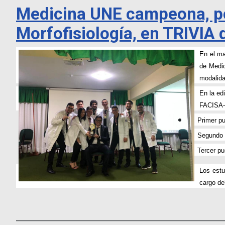
Medicina UNE campeona, por
Morfofisiología, en TRIVIA
En el ma
de Medic
modalida
En la ed
FACISA-U
Primer pues
Segundo pue
Tercer pues
Los estu
cargo de
___________________________________________________________