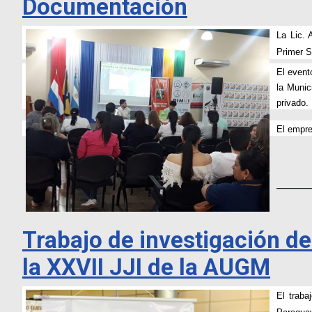
Documentación
La Lic. 
Primer S
El event
la Munic
privado.
El empre
_______
Trabajo de investigación d
la XXVII JJI de la AUGM
El traba