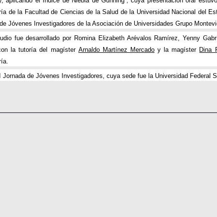
, aplicando el índice de Niebla de Gunning”, cuya presentación oral estuv
ía de la Facultad de Ciencias de la Salud de la Universidad Nacional del E
de Jóvenes Investigadores de la Asociación de Universidades Grupo Montevi
udio fue desarrollado por Romina Elizabeth Arévalos Ramírez, Yenny Gabr
con la tutoría del magíster
Arnaldo Martínez Mercado
y la magíster
Dina 
ía.
 Jornada de Jóvenes Investigadores, cuya sede fue la Universidad Federal San
________________________________________________________________