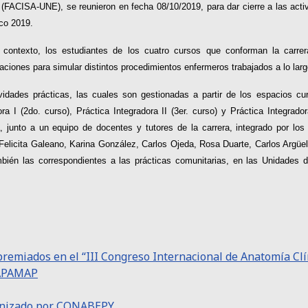
 (FACISA-UNE), se reunieron en fecha 08/10/2019, para dar cierre a las act
co 2019.
contexto, los estudiantes de los cuatro cursos que conforman la carrera
aciones para simular distintos procedimientos enfermeros trabajados a lo larg
vidades prácticas, las cuales son gestionadas a partir de los espacios cur
ora I (2do. curso), Práctica Integradora II (3er. curso) y Práctica Integrado
, junto a un equipo de docentes y tutores de la carrera, integrado por los
 Felicita Galeano, Karina González, Carlos Ojeda, Rosa Duarte, Carlos Arg
mbién las correspondientes a las prácticas comunitarias, en las Unidades d
remiados en el “III Congreso Internacional de Anatomía Clín
 APAMAP
ganizado por CONABEPY