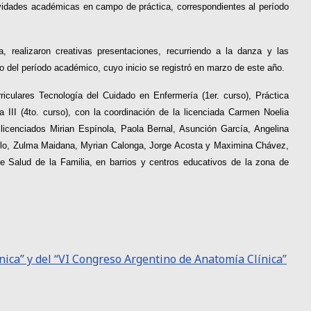
ividades académicas en campo de práctica, correspondientes al período
, realizaron creativas presentaciones, recurriendo a la danza y las
o del período académico, cuyo inicio se registró en marzo de este año.
riculares Tecnología del Cuidado en Enfermería (1er. curso), Práctica
ra III (4to. curso), con la coordinación de la licenciada Carmen Noelia
 licenciados Mirian Espínola, Paola Bernal, Asunción García, Angelina
üello, Zulma Maidana, Myrian Calonga, Jorge Acosta y Maximina Chávez,
e Salud de la Familia, en barrios y centros educativos de la zona de
ica” y del “VI Congreso Argentino de Anatomía Clínica”