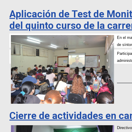
Aplicación de Test de Moni
del quinto curso de la carr
En el ma
de sínto
Particip
administ
_______
Cierre de actividades en c
Directiv