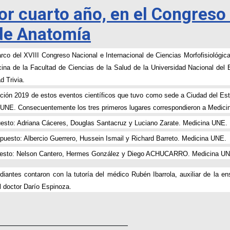
 cuarto año, en el Congreso 
 de Anatomía
rco del XVIII Congreso Nacional e Internacional de Ciencias Morfofisiológi
ina de la Facultad de Ciencias de la Salud de la Universidad Nacional de
d Trivia.
ición 2019 de estos eventos científicos que tuvo como sede a Ciudad del Este,
NE. Consecuentemente los tres primeros lugares correspondieron a Medici
to: Adriana Cáceres, Douglas Santacruz y Luciano Zarate. Medicina UNE.
sto: Albercio Guerrero, Hussein Ismail y Richard Barreto. Medicina UNE.
to: Nelson Cantero, Hermes González y Diego ACHUCARRO. Medicina UN
diantes contaron con la tutoría del médico Rubén Ibarrola, auxiliar de la 
l doctor Darío Espinoza.
____________________________________