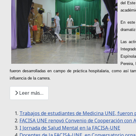
del Este
académi
En este 
dramatiz
Las acti
Integrad
Espínola
Pereira,
fueron desarrolladas en campo de práctica hospitalaria, como así ta
influencia de la carrera.
Leer más…
Trabajos de estudiantes de Medicina UNE, fueron p
FACISA UNE renovó Convenio de Cooperación con
I Jornada de Salud Mental en la FACISA-UNE
Docentes de la FACISA-UNE, en Conversatorio or