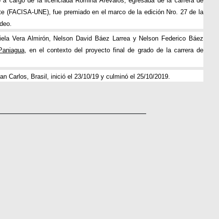
o a cargo de la licenciada Romina Arévalos, egresada de la carrera de
ste (FACISA-UNE), fue premiado en el marco de la edición Nro. 27 de la
deo.
iela Vera Almirón, Nelson David Báez Larrea y Nelson Federico Báez
Paniagua
, en el contexto del proyecto final de grado de la carrera de
 Carlos, Brasil, inició el 23/10/19 y culminó el 25/10/2019.
___________________________________________